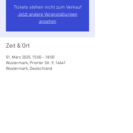
Tickets stehen nicht zum Verkauf
Jetzt andere Veranstaltungen
ansehen
Zeit & Ort
01. März 2025, 15:00 – 18:00
Wustermark, Priorter Str. 9, 14641
Wustermark, Deutschland
Über die Veranstaltung
Wir wollen mit euch Fasching feiern.
Mit Musik, Spielen und Getränken.
Anmeldung unter Tel.: 017309136965