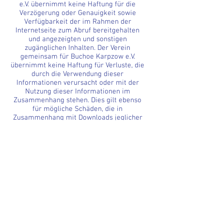
e.V. übernimmt keine Haftung für die
Verzögerung oder Genauigkeit sowie
Verfügbarkeit der im Rahmen der
Internetseite zum Abruf bereitgehalten
und angezeigten und sonstigen
zugänglichen Inhalten. Der Verein
gemeinsam für Buchoe Karpzow e.V.
übernimmt keine Haftung für Verluste, die
durch die Verwendung dieser
Informationen verursacht oder mit der
Nutzung dieser Informationen im
Zusammenhang stehen. Dies gilt ebenso
für mögliche Schäden, die in
Zusammenhang mit Downloads jeglicher
Datei-Formen von unseren Internetseiten
entstehen. Die Nutzer erklären sich damit
einverstanden, auf diese Webseite und
deren Inhalt auf eigenes Risiko
zuzugreifen. Der Verein gemeinsam für
Buchow Karpzow e.V. haftet weder für
direkte noch für indirekte Schäden,
einschließlich entgangenen Gewinns, die
einem Nutzer durch die Inanspruchnahme
des Informations- und
Funktionsangebotes dieser Web-Seite