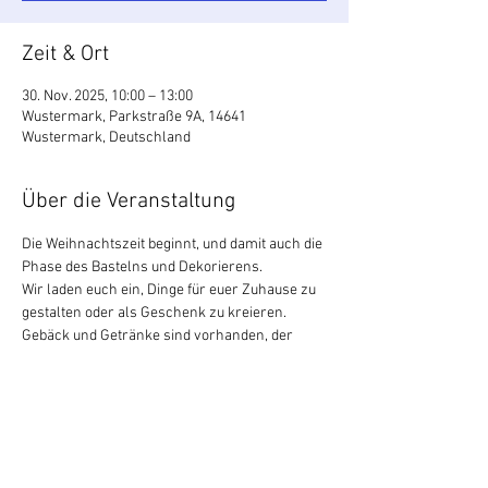
Zeit & Ort
30. Nov. 2025, 10:00 – 13:00
Wustermark, Parkstraße 9A, 14641
Wustermark, Deutschland
Über die Veranstaltung
Die Weihnachtszeit beginnt, und damit auch die 
Phase des Bastelns und Dekorierens.
Wir laden euch ein, Dinge für euer Zuhause zu 
gestalten oder als Geschenk zu kreieren.
Gebäck und Getränke sind vorhanden, der 
Eintritt ist frei.
Es wäre schön wenn ihr euch anmeldet, aber 
auch spontane Besucher sind herzlich 
willkommen.